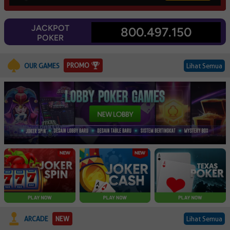
JACKPOT
800.497.150
POKER
PROMO
OUR GAMES
Lihat Semua
ARCADE
NEW
Lihat Semua