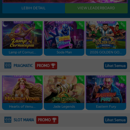
Lamp of Cornuc...
Soda Man
2026 GOLDEN GO...
PROMO
PRAGMATIC
Lihat Semua
Hearts of Venu...
Jade Legends
Eastern Fury
PROMO
SLOT MANIA
Lihat Semua