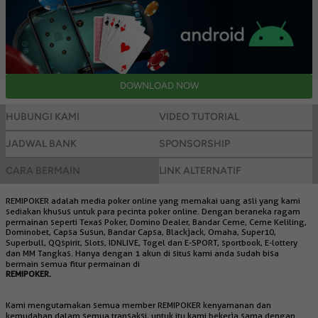
HUBUNGI KAMI
VIDEO TUTORIAL
JADWAL BANK
SPONSORSHIP
CARA BERMAIN
LINK ALTERNATIF
REMIPOKER adalah media poker online yang memakai uang asli yang kami
sediakan khusus untuk para pecinta poker online. Dengan beraneka ragam
permainan seperti Texas Poker, Domino Dealer, Bandar Ceme, Ceme Keliling,
Dominobet, Capsa Susun, Bandar Capsa, Blackjack, Omaha, Super10,
Superbull, QQspirit, Slots, IDNLIVE, Togel dan E-SPORT, sportbook, E-lottery
dan MM Tangkas. Hanya dengan 1 akun di situs kami anda sudah bisa
bermain semua fitur permainan di
REMIPOKER.
Kami mengutamakan semua member REMIPOKER kenyamanan dan
kemudahan dalam semua transaksi, untuk itu kami bekerja sama dengan