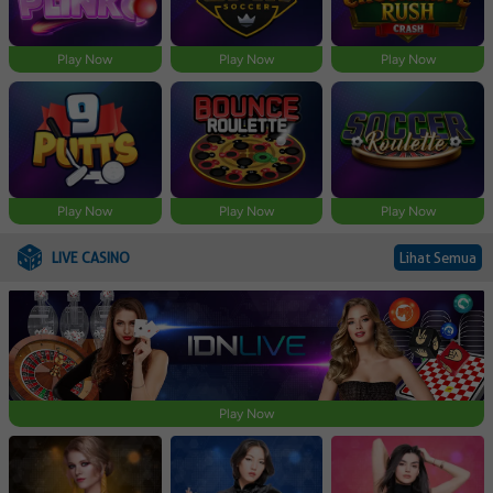
Play Now
Play Now
Play Now
Play Now
Play Now
Play Now
LIVE CASINO
Lihat Semua
Play Now